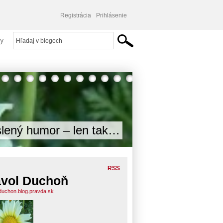
Registrácia
Prihlásenie
y
lený humor – len tak…
RSS
vol Duchoň
duchon.blog.pravda.sk