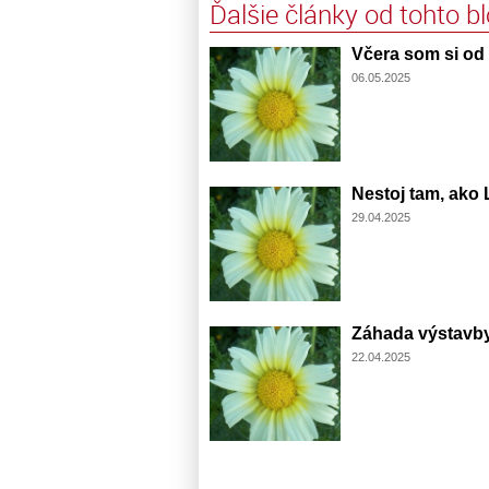
Ďalšie články od tohto b
Včera som si od t
06.05.2025
Nestoj tam, ako L
29.04.2025
Záhada výstavby 
22.04.2025