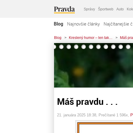
Správy
Športweb
Auto
Kok
Blog
Najnovšie články
Najčítanejšie č
Blog
>
Kreslený humor – len tak…
>
Máš prav
Máš pravdu . . .
21. januára 2025 18:38
, Prečítané 1 596x,
P