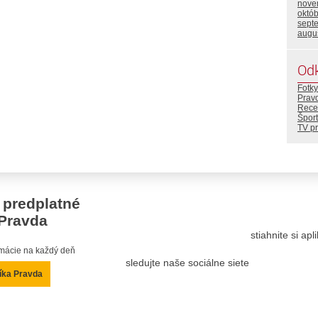
nove
októ
sept
augu
Od
Fotky
Prav
Rece
Šport
TV p
 predplatné
Pravda
stiahnite si ap
ormácie na každý deň
sledujte naše sociálne siete
íka Pravda