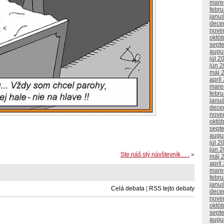
mare
febr
janu
dece
nove
októ
sept
augu
júl 2
jún 
máj 
apríl
mare
febr
janu
dece
nove
októ
sept
augu
júl 2
jún 
Ste náš stý návštevník . . .
»
máj 
apríl
mare
febr
janu
Celá debata
|
RSS tejto debaty
dece
nove
októ
sept
augu