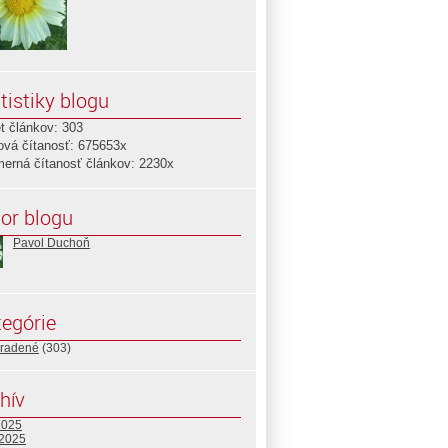
tistiky blogu
t článkov: 303
ová čítanosť: 675653x
merná čítanosť článkov: 2230x
or blogu
Pavol Duchoň
egórie
radené
(303)
hív
2025
 2025