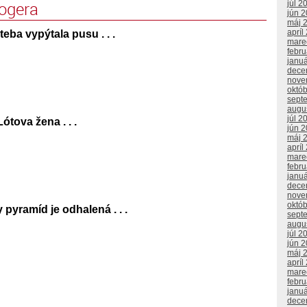
logera
júl 2
jún 
máj 
apríl
eba vypýtala pusu . . .
mare
febr
janu
dece
nove
októ
sept
augu
júl 2
ótova žena . . .
jún 
máj 
apríl
mare
febr
janu
dece
nove
októ
pyramíd je odhalená . . .
sept
augu
júl 2
jún 
máj 
apríl
mare
febr
janu
dece