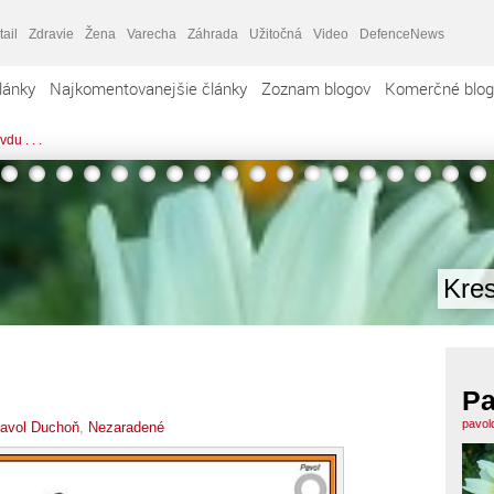
tail
Zdravie
Žena
Varecha
Záhrada
Užitočná
Video
DefenceNews
lánky
Najkomentovanejšie články
Zoznam blogov
Komerčné blog
du . . .
Kres
Pa
pavol
avol Duchoň
,
Nezaradené