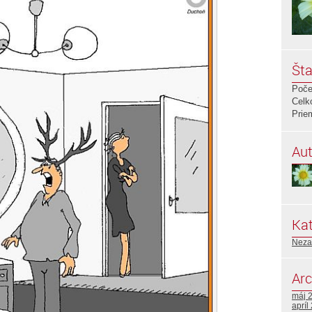
Šta
Poče
Celk
Prie
Aut
Kat
Neza
Arc
máj 
apríl