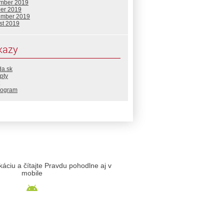
mber 2019
ber 2019
ember 2019
st 2019
kazy
da.sk
pty
rogram
likáciu a čítajte Pravdu pohodlne aj v
mobile