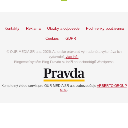
Kontakty
Reklama
Otázky a odpovede
Podmienky používania
Cookies
GDPR
© OUR MEDIA SR a. s. 2026. Autorské práva sú vyhradené a vykonáva ich
vydavateľ,
viac info
.
Blogovací systém Blog.Pravda.sk beží na technológií Wordpress.
Kompletný video servis pre OUR MEDIA SR a.s. zabezpečuje
ARBERTO GROUP
s.r.o.
.