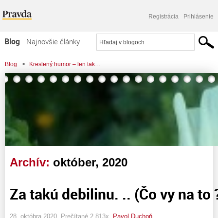
Registrácia
Prihlásenie
Blog
Najnovšie články
Najčítanejšie články
Blog
>
Kreslený humor – len tak…
Najkomentovanejšie články
Zoznam blogov
Komerčné blogy
Archív:
október, 2020
Za takú debilinu. .. (Čo vy na to ?
28. októbra 2020, Prečítané 2 813x,
Pavol Duchoň