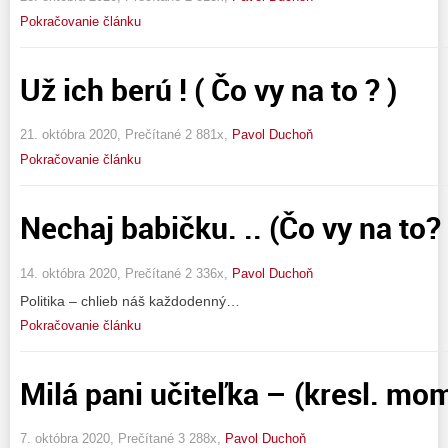
Pokračovanie článku
Už ich berú ! ( Čo vy na to ? )
21. októbra 2020, Prečítané 2 881x,
Pavol Duchoň
Pokračovanie článku
Nechaj babičku. .. (Čo vy na to? 
14. októbra 2020, Prečítané 2 336x,
Pavol Duchoň
Politika – chlieb náš každodenný…
Pokračovanie článku
Milá pani učiteľka – (kresl. mo
7. októbra 2020, Prečítané 3 288x,
Pavol Duchoň