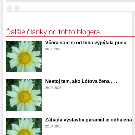
Ďalšie články od tohto blogera
Včera som si od teba vypýtala pusu . . .
06.05.2025
Nestoj tam, ako Lótova žena . . .
29.04.2025
Záhada výstavby pyramíd je odhalená . .
22.04.2025