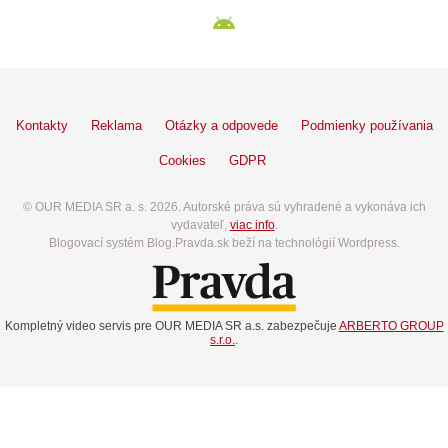
Kontakty
Reklama
Otázky a odpovede
Podmienky používania
Cookies
GDPR
© OUR MEDIA SR a. s. 2026. Autorské práva sú vyhradené a vykonáva ich
vydavateľ,
viac info
.
Blogovací systém Blog.Pravda.sk beží na technológií Wordpress.
Kompletný video servis pre OUR MEDIA SR a.s. zabezpečuje
ARBERTO GROUP
s.r.o.
.