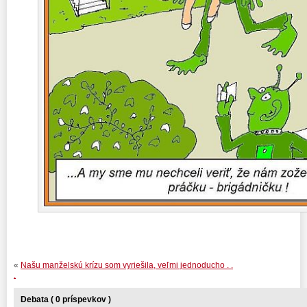
«
Našu manželskú krízu som vyriešila, veľmi jednoducho . .
.
Debata ( 0 príspevkov )