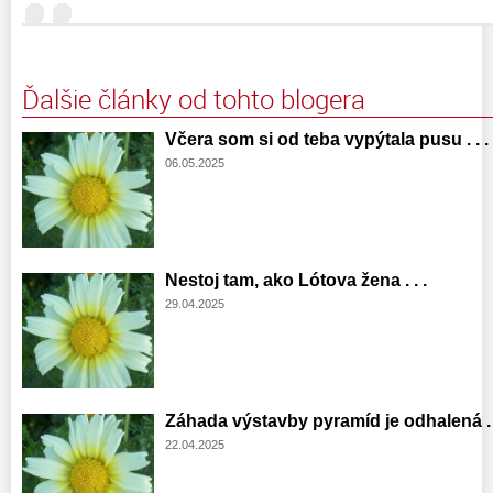
Ďalšie články od tohto blogera
Včera som si od teba vypýtala pusu . . .
06.05.2025
Nestoj tam, ako Lótova žena . . .
29.04.2025
Záhada výstavby pyramíd je odhalená . .
22.04.2025