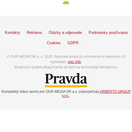
Kontakty
Reklama
Otázky a odpovede
Podmienky používania
Cookies
GDPR
© OUR MEDIA SR a. s. 2026. Autorské práva sú vyhradené a vykonáva ich
vydavateľ,
viac info
.
Blogovací systém Blog.Pravda.sk beží na technológií Wordpress.
Kompletný video servis pre OUR MEDIA SR a.s. zabezpečuje
ARBERTO GROUP
s.r.o.
.