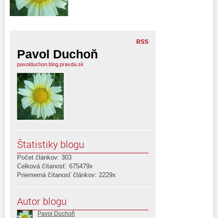
RSS
Pavol Duchoň
pavolduchon.blog.pravda.sk
Štatistiky blogu
Počet článkov: 303
Celková čítanosť: 675479x
Priemerná čítanosť článkov: 2229x
Autor blogu
Pavol Duchoň