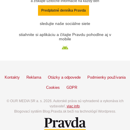
a získajte užitočné informácie na každý deň
Predplatné denníka Pravda
sledujte naše sociálne siete
stiahnite si aplikáciu a čítajte Pravdu pohodlne aj v
mobile
Kontakty
Reklama
Otázky a odpovede
Podmienky používania
Cookies
GDPR
© OUR MEDIA SR a. s. 2026. Autorské práva sú vyhradené a vykonáva ich
vydavateľ,
viac info
.
Blogovací systém Blog.Pravda.sk beží na technológií Wordpress.