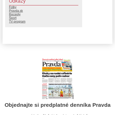
Odkazy
Fotky
Pravda.sk
Recepty
Šport
TV program
Objednajte si predplatné denníka Pravda