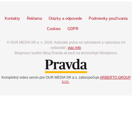
Kontakty
Reklama
Otázky a odpovede
Podmienky používania
Cookies
GDPR
© OUR MEDIA SR a. s. 2026. Autorské práva sú vyhradené a vykonáva ich
vydavateľ,
viac info
.
Blogovací systém Blog.Pravda.sk beží na technológií Wordpress.
Kompletný video servis pre OUR MEDIA SR a.s. zabezpečuje
ARBERTO GROUP
s.r.o.
.