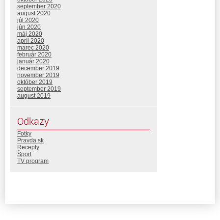
september 2020
august 2020
júl 2020
jún 2020
máj 2020
apríl 2020
marec 2020
február 2020
január 2020
december 2019
november 2019
október 2019
september 2019
august 2019
Odkazy
Fotky
Pravda.sk
Recepty
Šport
TV program