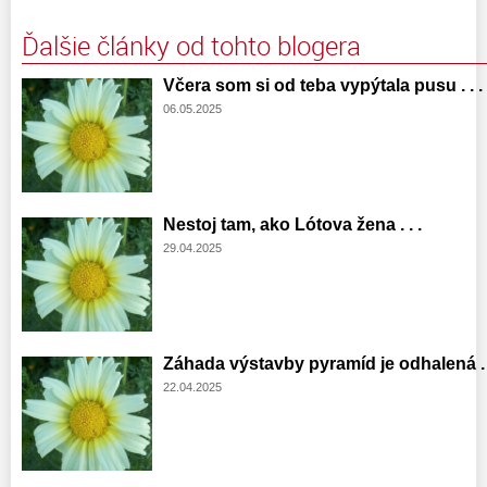
Ďalšie články od tohto blogera
Včera som si od teba vypýtala pusu . . .
06.05.2025
Nestoj tam, ako Lótova žena . . .
29.04.2025
Záhada výstavby pyramíd je odhalená . .
22.04.2025