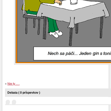
«
Nie ty . . .
Debata ( 0 príspevkov )