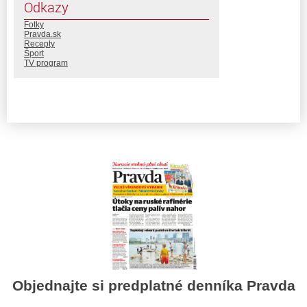
Odkazy
Fotky
Pravda.sk
Recepty
Šport
TV program
Objednajte si predplatné denníka Pravda