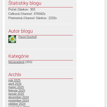
Štatistiky blogu
Počet článkov: 303
Celková čítanosť: 676442x
Priemerná čítanosť článkov: 2232x
Autor blogu
Pavol Duchoň
Kategórie
Nezaradené
(303)
Archív
máj 2025
apríl 2025
marec 2025
február 2025
január 2025
december 2024
november 2024
október 2024