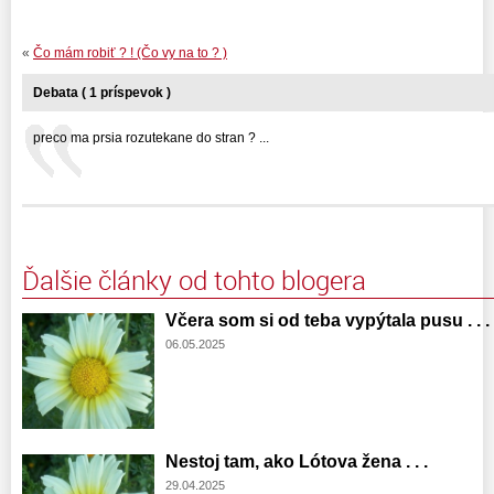
«
Čo mám robiť ? ! (Čo vy na to ? )
Debata ( 1 príspevok )
preco ma prsia rozutekane do stran ? ...
Ďalšie články od tohto blogera
Včera som si od teba vypýtala pusu . . .
06.05.2025
Nestoj tam, ako Lótova žena . . .
29.04.2025