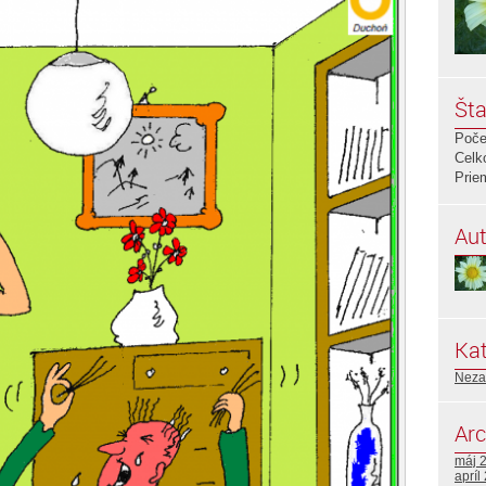
Šta
Poče
Celk
Prie
Aut
Kat
Neza
Arc
máj 
apríl