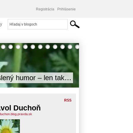
Registrácia
Prihlásenie
y
lený humor – len tak…
RSS
vol Duchoň
duchon.blog.pravda.sk