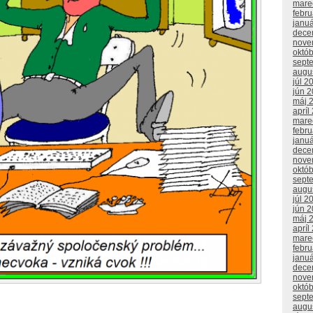
mare
febr
janu
dece
nove
októ
sept
augu
júl 2
jún 
máj 
apríl
mare
febr
janu
dece
nove
októ
sept
augu
júl 2
jún 
máj 
apríl
mare
febr
janu
dece
nove
októ
sept
augu