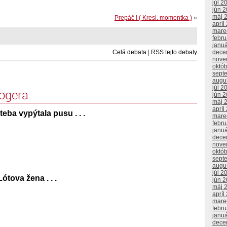
júl 2
jún 
máj 
Prepáč ! ( Kresl. momentka )
»
apríl
mare
febr
janu
Celá debata
|
RSS tejto debaty
dece
nove
októ
sept
augu
júl 2
logera
jún 
máj 
apríl
eba vypýtala pusu . . .
mare
febr
janu
dece
nove
októ
sept
augu
júl 2
ótova žena . . .
jún 
máj 
apríl
mare
febr
janu
dece