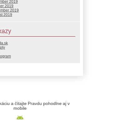
mber 2019
ber 2019
ember 2019
st 2019
kazy
da.sk
pty
rogram
likáciu a čítajte Pravdu pohodlne aj v
mobile