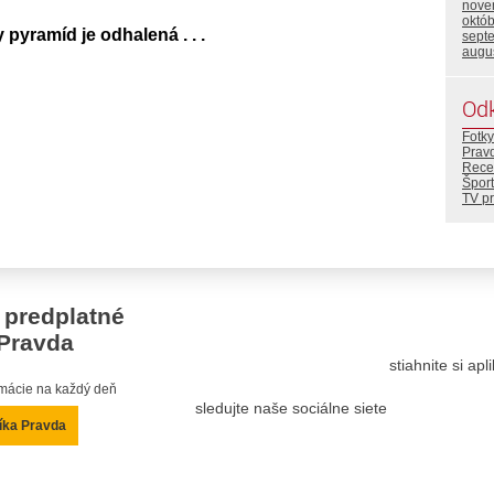
nove
októ
pyramíd je odhalená . . .
sept
augu
Od
Fotky
Prav
Rece
Šport
TV p
 predplatné
Pravda
stiahnite si ap
ormácie na každý deň
sledujte naše sociálne siete
íka Pravda