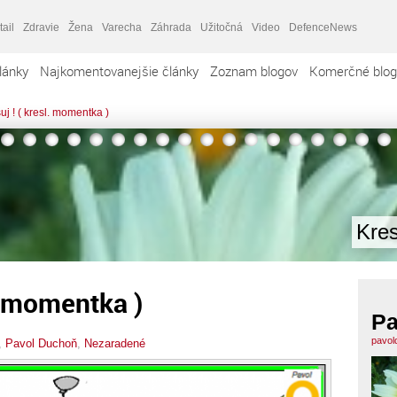
tail
Zdravie
Žena
Varecha
Záhrada
Užitočná
Video
DefenceNews
lánky
Najkomentovanejšie články
Zoznam blogov
Komerčné blog
j ! ( kresl. momentka )
Kres
. momentka )
Pa
pavol
,
Pavol Duchoň
,
Nezaradené