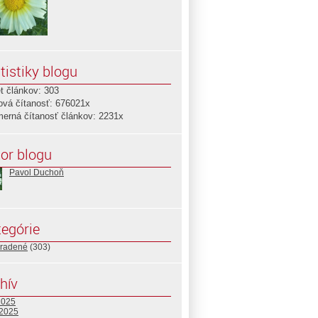
tistiky blogu
t článkov: 303
ová čítanosť: 676021x
merná čítanosť článkov: 2231x
or blogu
Pavol Duchoň
egórie
radené
(303)
hív
2025
 2025