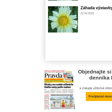
Záhada výstavby 
22.04.2025
Objednajte si
denníka 
a získajte užitočné inf
Predplatné denn