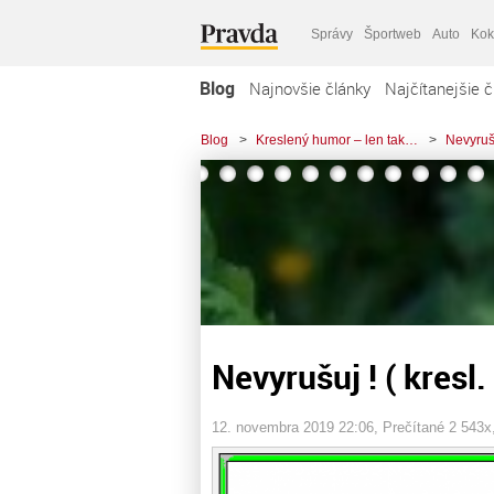
Správy
Športweb
Auto
Kok
Blog
Najnovšie články
Najčítanejšie č
Blog
>
Kreslený humor – len tak…
>
Nevyrušu
Nevyrušuj ! ( kresl
12. novembra 2019 22:06
, Prečítané 2 543x